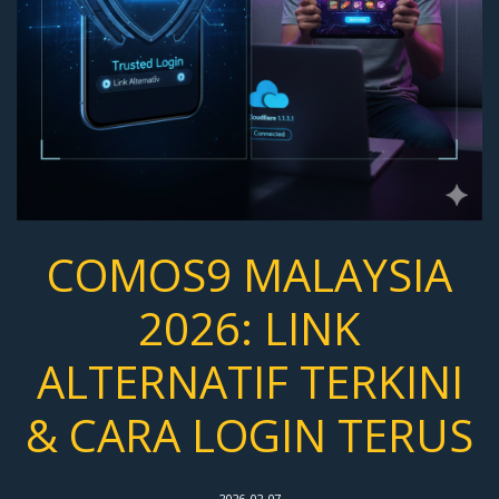
COMOS9 MALAYSIA
2026: LINK
ALTERNATIF TERKINI
& CARA LOGIN TERUS
2026-02-07