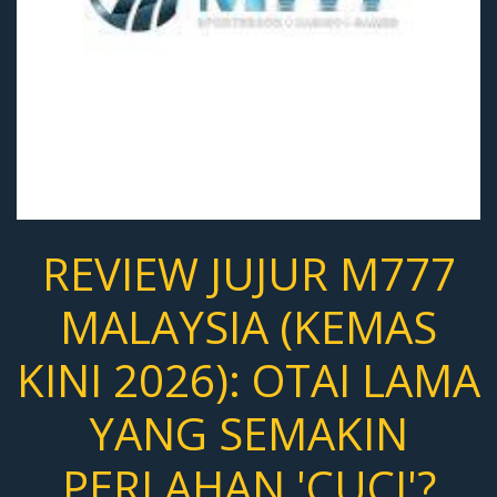
REVIEW JUJUR M777
MALAYSIA (KEMAS
KINI 2026): OTAI LAMA
YANG SEMAKIN
PERLAHAN 'CUCI'?