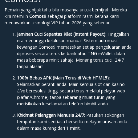
Pemain yang bijak tahu bila masanya untuk berhijrah. Mereka
kini memilih
Comos9
sebagai platform rasmi kerana kami
menawarkan teknologi VIP tahun 2026 yang sebenar:
Jaminan Cuci Sepantas Kilat (Instant Payout):
Tinggalkan
era menunggu kelulusan manual! Sistem automasi
kewangan Comos9 memastikan setiap pengeluaran anda
diproses secara terus ke bank atau TNG eWallet dalam
masa beberapa minit sahaja. Menang terus cuci, 24/7
tanpa alasan!
100% Bebas APK (Main Terus di Web HTML5):
Selamatkan peranti anda. Main semua slot dan kasino
Live
beresolusi tinggi secara terus melalui pelayar web
(Safari/Chrome) tanpa sebarang muat turun yang
merisikokan keselamatan telefon bimbit anda.
Khidmat Pelanggan Manusia 24/7:
Pasukan sokongan
tempatan kami sentiasa bersedia melayan urusan anda
dalam masa kurang dari 1 minit.