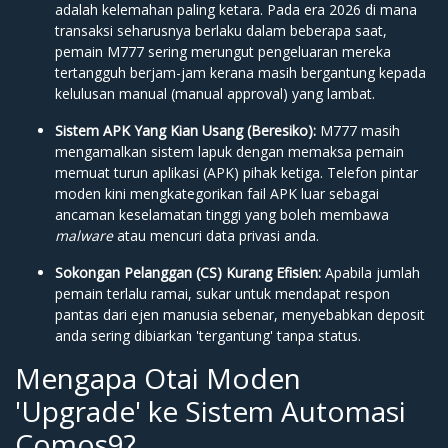
adalah kelemahan paling ketara. Pada era 2026 di mana
transaksi seharusnya berlaku dalam beberapa saat,
pemain M777 sering merungut pengeluaran mereka
tertangguh berjam-jam kerana masih bergantung kepada
kelulusan manual (manual approval) yang lambat.
Sistem APK Yang Kian Usang (Beresiko):
M777 masih
mengamalkan sistem lapuk dengan memaksa pemain
memuat turun aplikasi (APK) pihak ketiga. Telefon pintar
moden kini mengkategorikan fail APK luar sebagai
ancaman keselamatan tinggi yang boleh membawa
malware
atau mencuri data privasi anda.
Sokongan Pelanggan (CS) Kurang Efisien:
Apabila jumlah
pemain terlalu ramai, sukar untuk mendapat respon
pantas dari ejen manusia sebenar, menyebabkan deposit
anda sering dibiarkan 'tergantung' tanpa status.
Mengapa Otai Moden
'Upgrade' ke Sistem Automasi
Comos9?