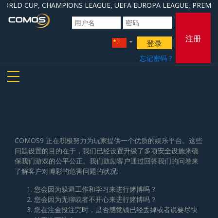
CUP, CHAMPIONS LEAGUE, UEFA EUROPA LEAGUE, PREMIER LEAG
注册
登录
忘记密码 ?
TOGGLE NAVIGATION
COMOS9 正在积极努力为玩家提供一个优质的娱乐平台。这些
问题设置的目的在于，我们已经设置升级了多项安全设施来确
保我们游戏的公平公正。我们鼓励客户通过回答我们的问卷来
了解客户对博彩的危害问题的状况:
您会因为躲避工作和学习来进行赌博吗？
您会因为无聊或者不开心来进行赌博吗？
您在注金投注完时，是否感觉钱已经丢掉或者说要尽快