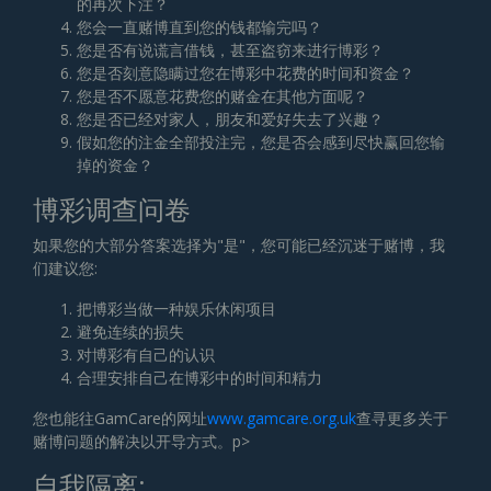
的再次下注？
您会一直赌博直到您的钱都输完吗？
您是否有说谎言借钱，甚至盗窃来进行博彩？
您是否刻意隐瞒过您在博彩中花费的时间和资金？
您是否不愿意花费您的赌金在其他方面呢？
您是否已经对家人，朋友和爱好失去了兴趣？
假如您的注金全部投注完，您是否会感到尽快赢回您输
掉的资金？
博彩调查问卷
如果您的大部分答案选择为"是"，您可能已经沉迷于赌博，我
们建议您:
把博彩当做一种娱乐休闲项目
避免连续的损失
对博彩有自己的认识
合理安排自己在博彩中的时间和精力
您也能往GamCare的网址
www.gamcare.org.uk
查寻更多关于
赌博问题的解决以开导方式。p>
自我隔离: